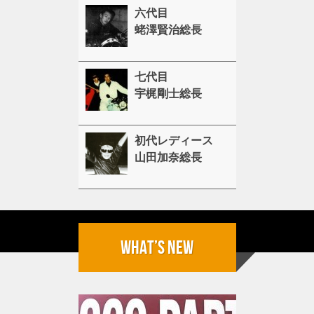
六代目
蛯澤賢治総長
七代目
宇梶剛士総長
初代レディース
山田加奈総長
What’s New