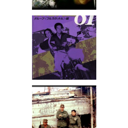
81
島／蛯澤
長
ー