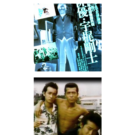
ックル
梶剛士総
宇梶
y／岩崎隆
ー