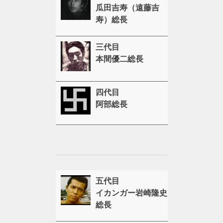
瓜田吉寿（遠藤吉
寿）総長
三代目
本間優二総長
四代目
阿部総長
五代目
イカンガー岩崎隆史
総長