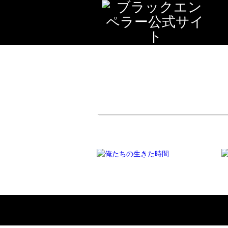
映画 俺たちの
映画 ゴッド ス
生きた時間
ピード ユー ブ
ラックエンペ
TV/映画
ラー
TV/映画
本間