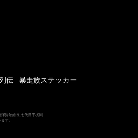
列伝
暴走族ステッカー
蛯澤賢治総長,七代目宇梶剛
います。