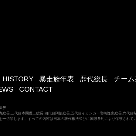
HISTORY
暴走族年表
歴代総長
チーム
EWS
CONTACT
 天界
吉寿総長,三代目本間優二総長,四代目阿部総長,五代目イカンガー岩崎隆史総長,六代目
を一切禁じます。すべての内容は日本の著作権法並びに国際条約により保護されて