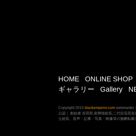
HOME
ONLINE SHOP
ギャラリー
Gallery
N
Copyright 2015
blackemperor.com
webmaster
公認｜ 創始者 谷田部,泉輝雄総長,二代目瓜田
士総長。音声・記事・写真・映像等の無断転載