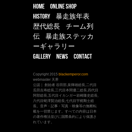
HOME
ONLINE SHOP
HISTORY
暴走族年表
歴代総長
チーム列
伝
暴走族ステッカ
ーギャラリー
Gallery
NEWS
CONTACT
Copyright 2015
blackemperor.com
webmaster 天界
公認｜ 創始者 谷田部,泉輝雄総長,二代目
瓜田吉寿総長,三代目本間優二総長,四代目
阿部総長,五代目イカンガー岩崎隆史総長,
六代目蛯澤賢治総長,七代目宇梶剛士総
長。音声・記事・写真・映像等の無断転
載を一切禁じます。すべての内容は日本
の著作権法並びに国際条約により保護さ
れています。