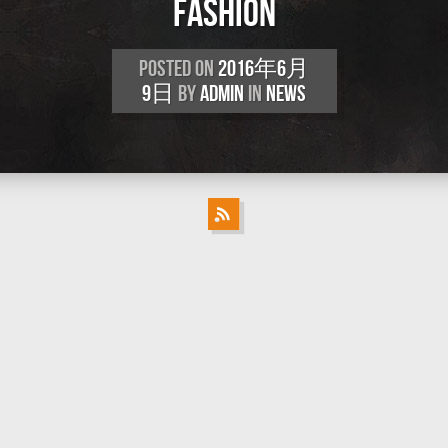
FASHION
Posted on
2016年6月
9日
by
Admin
in
NEWS