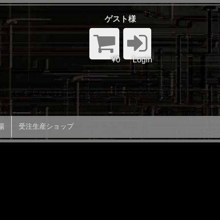
ゲスト様
¥0
Login
場
受注生産ショップ