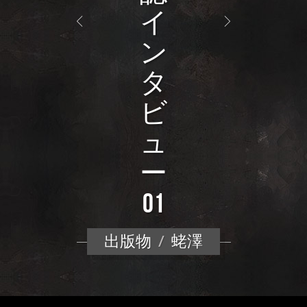
イ
ン
タ
ビ
ュ
ー
01
出版物
/
蛯澤