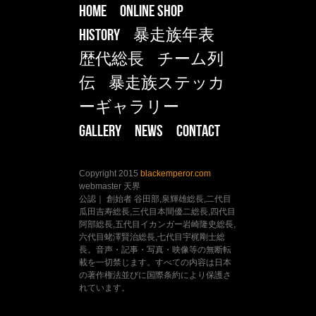
HOME
ONLINE SHOP
HISTORY
暴走族年表
歴代総長
チーム列
伝
暴走族ステッカ
ーギャラリー
Gallery
NEWS
CONTACT
Copyright 2015
blackemperor.com
webmaster 天界
公認｜ 創始者 谷田部,泉輝雄総長,二代目
瓜田吉寿総長,三代目本間優二総長,四代目
阿部総長,五代目イカンガー岩崎隆史総長,
六代目蛯澤賢治総長,七代目宇梶剛士総
長。音声・記事・写真・映像等の無断転
載を一切禁じます。すべての内容は日本
の著作権法並びに国際条約により保護さ
れています。