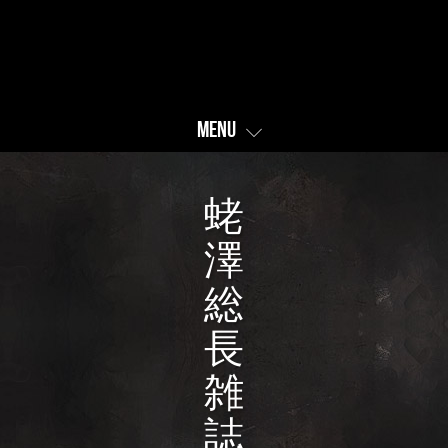
Menu
蛯
澤
総
長
雑
誌