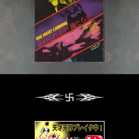
 NIGHT
L 止めら
 俺たち