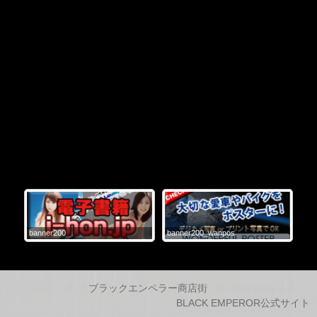
banner200
banner200_wanpos
tas
Copyright © 2026
ブラックエンペラー商店街
, All rights reserved.
BLACK EMPEROR公式サイト