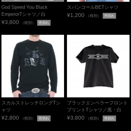
God Speed You Black
スパンコールBETシャツ
EmperorTシャツ／白
¥1,200
（税別）
売切れ
¥3,800
（税別）
売切れ
スカルストレッチロングTシ
ブラックエンペラーフロント
ャツ
プリントTシャツ／黒・白
¥2,800
¥3,800
（税別）
（税別）
売切れ
売切れ