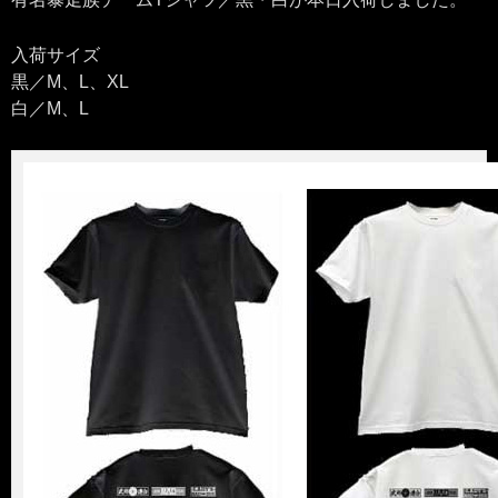
入荷サイズ
黒／M、L、XL
白／M、L