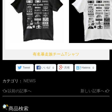
有名暴走族チームTシャツ
B!
Tweet
いいね!
共有
Hatena
0
0
カテゴリ：
NEWS
以前の記事へ
新しい記事へ
商品検索