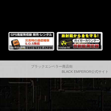
tasukete.info
hosha-no
ba
Copyright © 2026
ブラックエンペラー商店街
, All rights reserved.
BLACK EMPEROR公式サイト