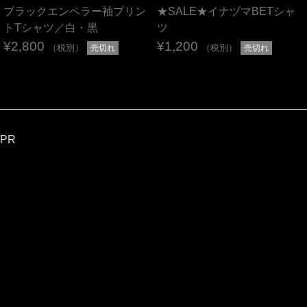
ブラックエンペラー袖プリン
★SALE★イナヅマBETシャ
トTシャツ／白・黒
ツ
¥2,800
¥1,200
（税別）
（税別）
売切れ
売切れ
PR