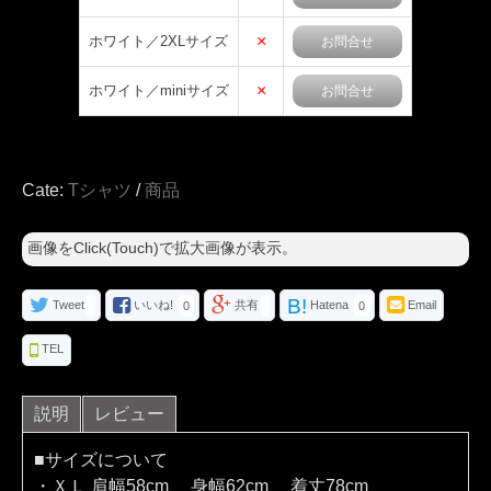
×
ホワイト／2XLサイズ
お問合せ
×
ホワイト／miniサイズ
お問合せ
Cate:
Tシャツ
/
商品
画像をClick(Touch)で拡大画像が表示。
B!
Tweet
いいね!
共有
Hatena
Email
0
0
TEL
説明
レビュー
■サイズについて
・ＸＬ 肩幅58cm、 身幅62cm、 着丈78cm