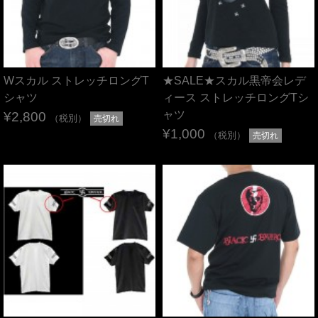
Wスカル ストレッチロングT
★SALE★スカル黒帝会レデ
シャツ
ィース ストレッチロングTシ
ャツ
¥2,800
（税別）
売切れ
¥1,000
（税別）
売切れ